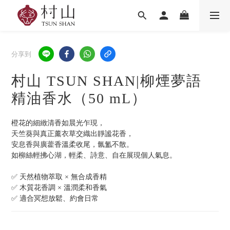
分享到
村山 TSUN SHAN|柳煙夢語
精油香水（50 mL）
橙花的細緻清香如晨光乍現，
天竺葵與真正薰衣草交織出靜謐花香，
安息香與廣藿香溫柔收尾，氤氳不散。
如柳絲輕拂心湖，輕柔、詩意、自在展現個人氣息。
✅ 天然植物萃取 × 無合成香精
✅ 木質花香調 × 溫潤柔和香氣
✅ 適合冥想放鬆、約會日常