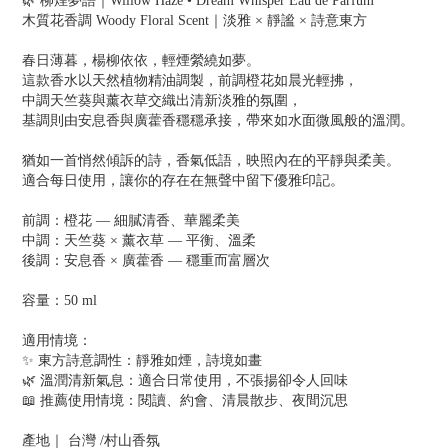
🌿 柳煙夢語｜Willow Haze • Dream Whisper Eau de Parfum
木質花香調 Woody Floral Scent｜淡雅 × 靜謐 × 詩意東方
春日薄暮，楊柳依依，輕煙縈繞如夢。
這款香水以天然植物精油調製，前調橙花如晨光輕拂，
中調天竺葵與薰衣草交織出清新淡雅的氛圍，
基調則由安息香與廣藿香穩穩承接，帶來如水面微風般的溫潤。
猶如一首悄然傾訴的詩，香氣低語，映照內在的平靜與柔美。
適合每日使用，讓你的存在在無聲中留下優雅印記。
前調：橙花 — 細膩清香、華麗柔美
中調：天竺葵 × 薰衣草 — 平衡、溫柔
後調：安息香 × 廣藿香 — 穩重而富層次
容量：50 ml
適用情境：
✨ 東方詩意調性：靜雅如煙，詩境如畫
🌿 溫潤清新氣息：適合日常使用，不張揚卻令人回味
📖 推薦使用情境：閱讀、約會、清晨散步、夜間沉思
產地｜ 台灣 /村山香氛