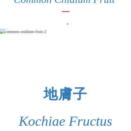
地膚子
Kochiae Fructus