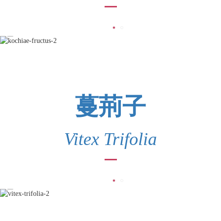
蔓荊子
Vitex Trifolia