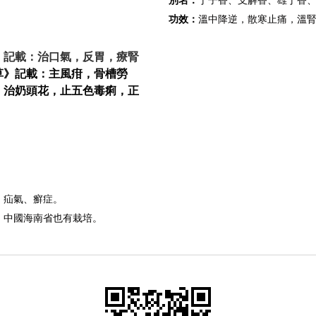
別名：
丁子香、支解香、雄丁香
功效：
溫中降逆，散寒止痛，溫
》記載：治口氣，反胃，療腎
草》記載：主風疳，骨槽勞
，治奶頭花，止五色毒痢，正
、疝氣、癬症。
、中國海南省也有栽培。