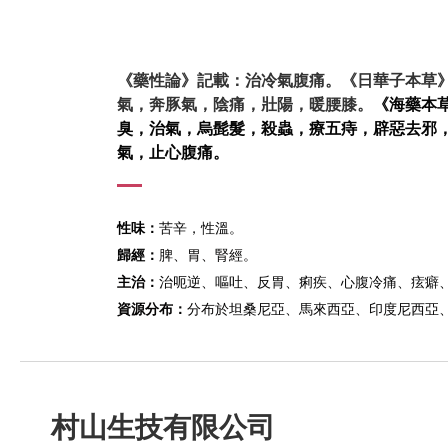
《藥性論》記載：治冷氣腹痛。
《日華子本草
氣，奔豚氣，陰痛，壯陽，暖腰膝。
《海藥本
臭，治氣，烏髭髮，殺蟲，療五痔，辟惡去邪
氣，止心腹痛。
性味：
苦辛，性溫。
歸經：
脾、胃、腎經。
主治：
治呃逆、嘔吐、反胃、痢疾、心腹冷痛、痃癖
資源分布：
分布於坦桑尼亞、馬來西亞、印度尼西亞
村山生技有限公司