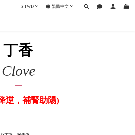
$
TWD
繁體中文
丁香
Clove
降逆，補腎助陽)