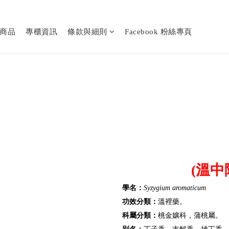
商品
專櫃資訊
條款與細則
Facebook 粉絲專頁
(溫中
學名：
Syzygium aromaticum
功效分類：
溫裡藥。
科屬分類：
桃金孃科，蒲桃屬。