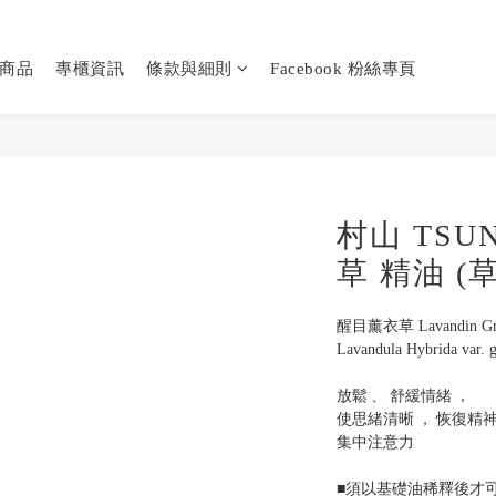
商品
專櫃資訊
條款與細則
Facebook 粉絲專頁
村山 TSU
草 精油 (
醒目薰衣草 Lavandin Gr
Lavandula Hybrida var. g
放鬆 、 舒緩情緒 ， 
使思緒清晰 ， 恢復精神 
集中注意力
■須以基礎油稀釋後才