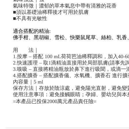
氣味特徵｜濃郁的草本氣息中帶有清雅的花香
■
須以基礎油稀釋後才可用於肌膚
■
不具有光敏性
適合搭配的
精油
:
佛手柑、黑胡椒、雪松、快樂鼠尾草、絲柏、乳香
用
法｜
1.
按摩
–
搭配
100 mL
荷荷芭油稀釋調和，加入
40-6
2.
快速護理
–
取
1
滴精油直接用於局部肌膚
(
請事先
3.
嗅吸
–
直接將精油瓶放於鼻下進行吸聞，或滴一
4.
搭配擴香
–
搭配擴香儀、水氧機、擴香石 進行擴
內容量｜
5 ml
保存方法｜存放於陰涼處，避免陽光直射，避免變
使用注意事項：避免接觸眼睛；孕婦、嬰幼兒與本
=
本產品已投保
2000
萬元產品責任險
=