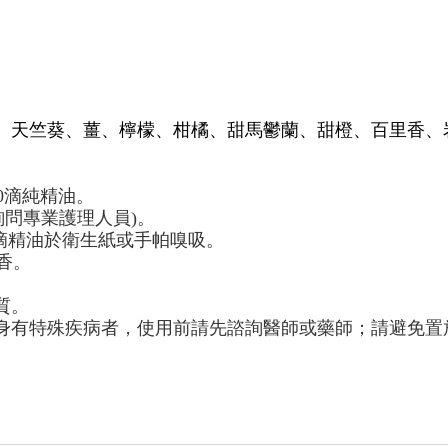
、天竺葵、薑、檸檬、柑橘、甜馬鬱蘭、甜橙、百里香、
0
滴純精油。
詢問專業護理人員
)
。
滴精油於衛生紙或手帕嗅吸。
香。
質。
身有特殊疾病者，使用前請先諮詢醫師或藥師；請避免置