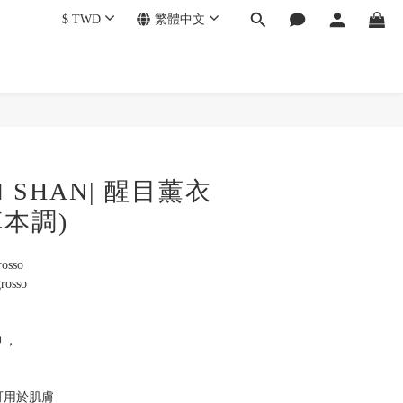
$
TWD
繁體中文
N SHAN| 醒目薰衣
草本調)
osso
rosso
， 
可用於肌膚