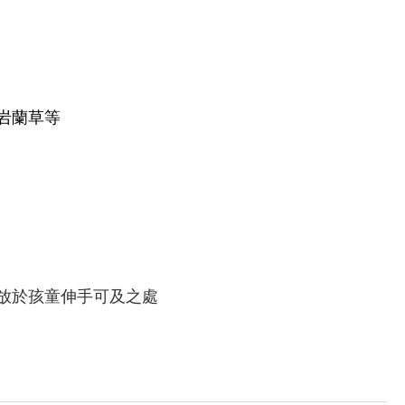
岩蘭草等
放於孩童伸手可及之處