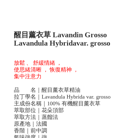
醒目薰衣草
Lavandin Grosso
Lavandula Hybridavar. grosso
放鬆
、
舒緩情緒
，
使思緒清晰
，
恢復精神
，
集中注意力
品
名｜醒目薰衣草精油
拉丁學名｜
Lavandula Hybrida var. grosso
主成份名稱｜
100%
有機醒目薰衣草
萃取部位｜花朵頂部
萃取方法｜蒸餾法
原產地｜法國
香階｜前中調
氣味強度｜強