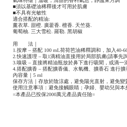
氣味特徵｜溫暖，清甜的香料氣息，靜謐東方調
■
須以基礎油稀釋後才可用於肌膚
■
不具有光敏性
適合搭配的精油
:
薰衣草
.
甜橙
.
廣藿香
.
檀香
.
天竺葵
.
葡萄柚
.
三大雪松
.
羅勒
.
黑胡椒
用
法｜
1.
按摩
–
搭配
100 mL
荷荷芭油稀釋調和，加入
40-6
2.
快速護理
–
取
1
滴精油直接用於局部肌膚
(
請事先
3.
嗅吸
–
直接將精油瓶放於鼻下進行吸聞，或滴一
4.
搭配擴香
–
搭配擴香儀、水氧機、擴香石 進行擴
內容量｜
5 ml
保存方法｜存放於陰涼處，避免陽光直射，避免變
使用注意事項：避免接觸眼睛；孕婦、嬰幼兒與本
=
本產品已投保
2000
萬元產品責任險
=