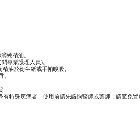
0
滴純精油。
詢問專業護理人員
)
。
滴精油於衛生紙或手帕嗅吸。
香。
質。
身有特殊疾病者，使用前請先諮詢醫師或藥師；請避免置