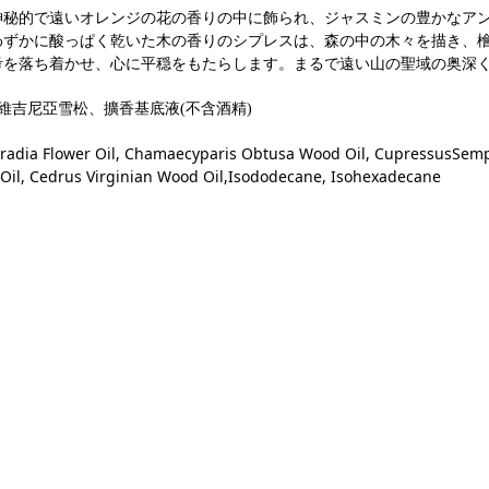
神秘的で遠いオレンジの花の香りの中に飾られ、ジャスミンの豊かなア
わずかに酸っぱく乾いた木の香りのシプレスは、森の中の木々を描き、
考を落ち着かせ、心に平穏をもたらします。まるで遠い山の聖域の奥深
維吉尼亞雪松、擴香基底液
(
不含酒精
)
radia Flower Oil, Chamaecyparis Obtusa Wood Oil, CupressusSemper
Oil, Cedrus Virginian Wood Oil,Isododecane, Isohexadecane