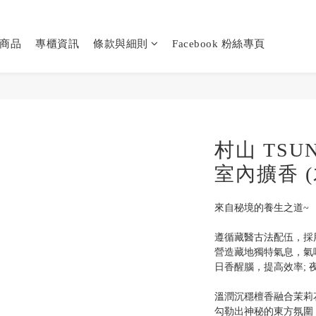
商品
專櫃資訊
條款與細則
Facebook 粉絲專頁
村山 TSU
室內擴香 
來自秘境的養生之道~
遵循藏醫古法配伍，採
營造藏地獨特氣息，氣
日香醒腦，提高效率; 
溫潤沉穩檀香融合茉莉
勾勒出神秘的東方氛圍