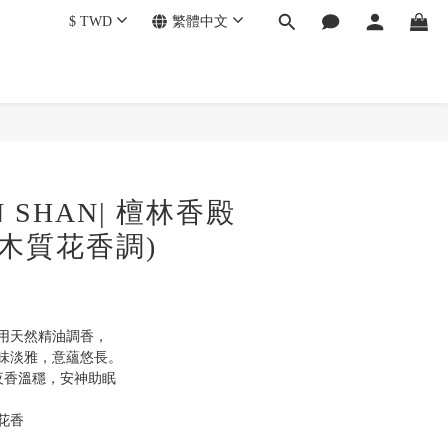
$
TWD
繁體中文
N SHAN| 檀林香殿
(木質花香調)
用天然精油調香，
味淡雅，意蘊悠長。
夜香溫穩，安神助眠
花香