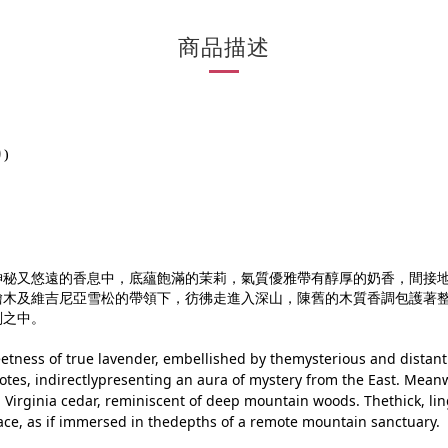
商品描述
り
)
神秘又悠遠的香息中，底蘊飽滿的茉莉，氣質優雅帶有醇厚的奶香，間接
檜木及維吉尼亞雪松的帶領下，彷彿走進入深山，陳舊的木質香調包護著
剎之中。
etness of true lavender, embellished by themysterious and distan
tes, indirectlypresenting an aura of mystery from the East. Meanwh
nd Virginia cedar, reminiscent of deep mountain woods. Thethick, l
peace, as if immersed in thedepths of a remote mountain sanctuary.