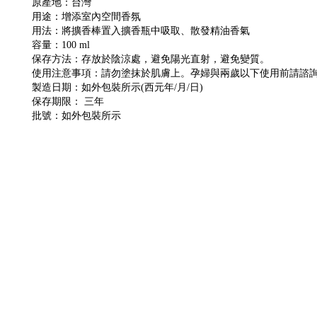
原產地：台灣
用途：增添室內空間香氛
用法：將擴香棒置入擴香瓶中吸取、散發精油香氣
容量：
100 ml
保存方法：存放於陰涼處，避免陽光直射，避免變質。
使用注意事項：請勿塗抹於肌膚上。孕婦與兩歲以下使用前請諮
製造日期：如外包裝所示
(
西元年
/
月
/
日
)
保存期限： 三年
批號：如外包裝所示