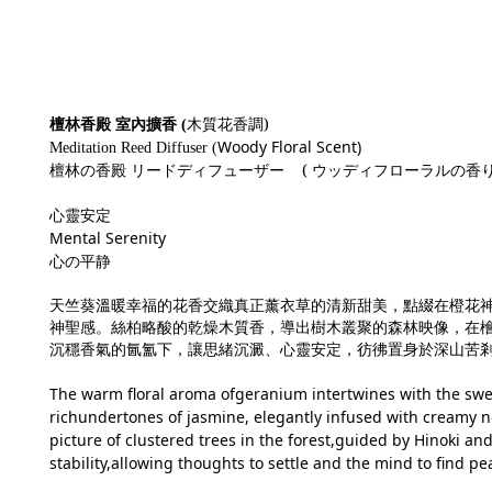
木質花香調)
檀林香殿 室內擴香 (
Woody Floral Scent)
Meditation Reed Diffuser (
檀林の香殿
リードディフューザー (
ウッディフローラルの香
心靈安定
Mental Serenity
心の平静
天竺葵溫暖幸福的花香交織真正薰衣草的清新甜美，點綴在橙花
神聖感。絲柏略酸的乾燥木質香，導出樹木叢聚的森林映像，在
沉穩香氣的氤氳下，讓思緒沉澱、心靈安定，彷彿置身於深山苦
The warm floral aroma ofgeranium intertwines with the swe
richundertones of jasmine, elegantly infused with creamy no
picture of clustered trees in the forest,guided by Hinoki a
stability,allowing thoughts to settle and the mind to find 