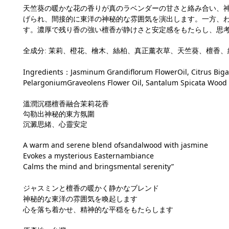
天竺葵の暖かな花の香りが真のラベンダーの甘さと絡み合い、
げられ、間接的に東洋の神秘的な雰囲気を演出します。一方、
す。濃厚で残り香の強い檀香が静けさと安定感をもたらし、思
全成分
:
茉莉、橙花、檜木、絲柏、真正薰衣草、天竺葵、檀香、
Ingredients
：
Jasminum Grandiflorum FlowerOil, Citrus Biga
PelargoniumGraveolens Flower Oil, Santalum Spicata Wood 
溫潤沉穩檀香融合茉莉花香
勾勒出神秘的東方氛圍
沉澱思緒、心靈安定
A warm and serene blend ofsandalwood with jasmine
Evokes a mysterious Easternambiance
Calms the mind and bringsmental serenity”
ジャスミンと檀香の暖かく静かなブレンド
神秘的な東洋の雰囲気を喚起します
心を落ち着かせ、精神的な平穏をもたらします