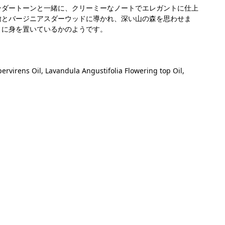
ンダートーンと一緒に、クリーミーなノートでエレガントに仕上
檜とバージニアスダーウッドに導かれ、深い山の森を思わせま
くに身を置いているかのようです。
virens Oil, Lavandula Angustifolia Flowering top Oil,