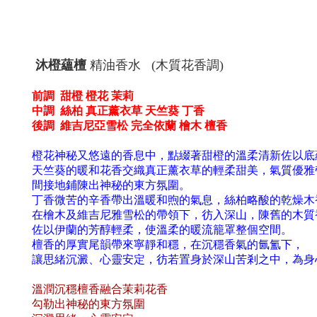
沐橙蘊檀
精油香水
(
木質花香調
)
前調
甜橙 橙花 茉莉
中調
絲柏 真正薰衣草 天竺葵 丁香
後調
維吉尼亞雪松 完全依蘭 檜木 檀香
橙花神秘又悠遠的香息中，點綴著甜橙的溫柔清新佐以底
天竺葵的暖和花香交織真正薰衣草的輕柔甜美，氣質優雅
間接地鋪陳出神秘的東方氛圍。
丁香微苦的辛香帶出溫暖和煦的氣息，絲柏略酸的乾燥木
在檜木及維吉尼雅雪松的帶領下，彷入深山，陳舊的木質
佐以伊蘭的芳醇輕柔，使溫柔的暖流籠罩整個空間。
檀香的厚實尾韻帶來寧靜和穩，在沉穩香氣的氤氳下，
讓思緒沉澱、心靈安定，彷若置身於深山苦剎之中，為身
溫潤沉穩檀香融合茉莉花香
勾勒出神秘的東方氛圍