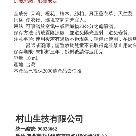
沉澱思緒、心靈安定
全成分
:
茉莉、橙花、檜木、絲柏、真正薰衣草、天竺葵
用途
:
使衣物、環境空間芬芳宜人。
用法
:
可噴灑於空氣中或距織物
20
公分之處噴灑。
保存方法
:
請放置陰涼處，並避免陽光直射，避免變質。
注意事項
:
使用後若有過敏不適現象，請停止使用，孕婦
醫師或藥師；請置放於兒童不易取得處並禁止用於
保存期限
:
未拆封三年，拆封後請儘速用完。
容量
: 10 mL
產地
:
台灣
本產品已投保
2000
萬產品責任險
村山生技有限公司
統一編號: 90828662