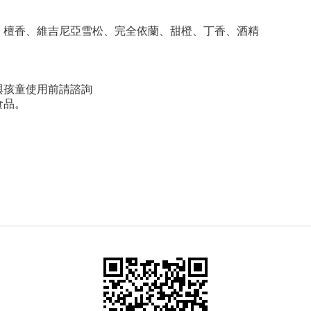
、檀香、維吉尼亞雪松、完全依蘭、甜橙、丁香、酒精
與孩童使用前請諮詢
食品。