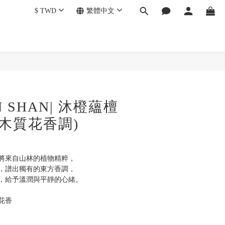
$
TWD
繁體中文
N SHAN| 沐橙蘊檀
(木質花香調)
將來自山林的植物精粹，
，譜出獨有的東方香調，
，給予溫潤與平靜的心緒。
花香