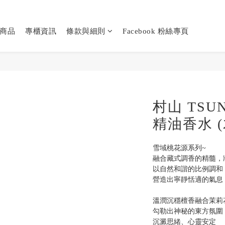
商品
專櫃資訊
條款與細則
Facebook 粉絲專頁
村山 TSU
精油香水 
雪域桃花源系列~
融合藏式調香的精髓，
以自然和諧的比例調和
營造出寧靜恬適的氣息
溫潤沉穩檀香融合茉莉
勾勒出神秘的東方氛圍
沉澱思緒、心靈安定