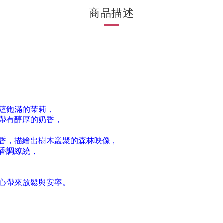
商品描述
蘊飽滿的茉莉，
帶有醇厚的奶香，
香，描繪出樹木叢聚的森林映像，
香調繚繞，
心帶來放鬆與安寧。