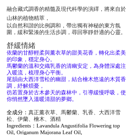
融合藏式調香的精髓及現代科學的演繹，將來自於
山林的植物精萃，
以自然和諧的比例調和，帶出獨有神秘的東方氛
圍，緩和緊湊的生活步調，尋回寧靜舒適的心靈。
舒緩情緒
依蘭的甘醇輕柔與薰衣草的甜美花香，轉化出柔美
的印象，穩定身心。
馬鬱蘭的溫和交織乳香的清幽安定，為身體深處注
入暖流，梳理身心平衡。
尾韻由大西洋雪松的幽甜，結合檜木悠遠的木質香
調，紓解煩憂，
彷若置身於古木參天的森林中，引導緩慢呼吸，使
你悄然墜入溫暖清甜的夢鄉。
全成分：
真正薰衣草、馬鬱蘭、乳香、大西洋雪
松、伊蘭、檜木、酒精
Ingredients
：
La
vandula Angustifolia Flowering top
Oil,
Origanum
Majorana Leaf Oil
,