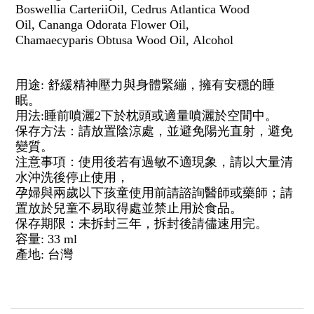
Boswellia CarteriiOil
,
Cedrus Atlantica Wood
Oil
,
Cananga Odorata Flower Oil
,
Chamaecyparis Obtusa Wood Oil
,
Alcohol
用途
:
舒緩精神壓力與身體緊繃，擁有安穩的睡
眠。
用法
:
睡前噴灑
2
下於枕頭或適量噴灑於空間中。
保存方法：請放置陰涼處，並避免陽光直射，避免
變質。
注意事項：使用後若有過敏不適現象，請以大量清
水沖洗後停止使用，
孕婦與兩歲以下孩童使用前請諮詢醫師或藥師；請
置放於兒童不易取得處並禁止用於食品。
保存期限：未拆封三年，拆封後請儘速用完。
容量
: 33 ml
產地
:
台灣