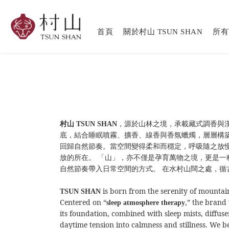
首頁
關於村山 TSUN SHAN
所有
，源於山林之境，承載藏式調香與
村山
TSUN SHAN
底，結合睡眠噴霧、擴香、線香與香氛蠟燭，層層構
回歸自然節奏。當空間變得柔和而穩定，呼吸隨之放
放的所在。
「山」，亦不僅是孕育萬物之境，更是一
自然節奏帶入日常空間的方式。
在水村山闊之處，循
is born from the serenity of mountai
TSUN SHAN
Centered on “
,” the brand
sleep atmosphere therapy
its foundation, combined with sleep mists, diffu
daytime tension into calmness and stillness.
We be