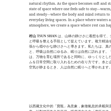
natural rhythm. As the space becomes soft and sta
state of space where one feels safe to stay—warm
and steady—where the body and mind return to 
everyday living spaces.
In a place where waters a
atmosphere, we create a space where rest can ha
村山
TSUN SHAN
は、山林の静けさに着想を得て、
と呼吸を整える手段として捉えています。複方精油
張から穏やかな静けさへと導きます。私たちは、真
と、呼吸は自然にゆるみ、眠りは自然に訪れます。
は、万物を育む場所であると同時に、ゆっくりとし
ムを日常空間に取り入れるための在り方です。
水
と
空気が静まるとき、人は自然に眠りへと導かれます
以西藏文化中的「寶瓶」為意象，象徵氣息的承載與