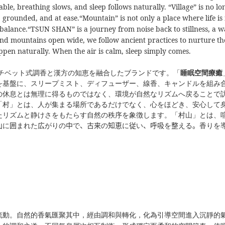
ble, breathing slows, and sleep follows naturally.
“Village” is no l
, grounded, and at ease.
“Mountain” is not only a place where life i
balance.
“TSUN SHAN” is a journey from noise back to stillness, a w
nd mountains open wide, we follow ancient practices to nurture th
ppen naturally.
When the air is calm, sleep simply comes.
チベット式調香と漢方の知恵を融合したブランドです。「
睡眠空間療癒
を基盤に、スリープミスト、ディフューザー、線香、キャンドルを組み
の休息とは無理に得るものではなく、環境が自然なリズムへ戻ることで
「村」とは、人が集まる場所であるだけでなく、心をほどき、安心して
たリズムと静けさをもたらす自然の秩序を象徴します。「村山」とは、
山
に
囲
まれた
広
がりの
中
で
、古来
の
知恵
に
従
い
、呼吸
を
整
える
。
香りを
。
流動。自然的香氣匯聚其中，經由調和與轉化，化為引導空間進入沉靜的