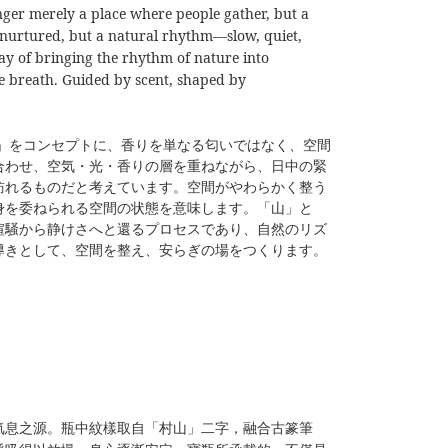
onger merely a place where people gather, but a
s nurtured, but a natural rhythm—slow, quiet,
ay of bringing the rhythm of nature into
e breath. Guided by scent, shaped by
」をコンセプトに、香りを単なる匂いではなく、空間
合わせ、空気・光・香りの層を重ねながら、日中の緊
訪れるものだと考えています。空間がやわらかく整う
身を委ねられる空間の状態を意味します。「山」と
喧騒から静けさへと還るプロセスであり、自然のリズ
導きとして、空間を整え、安らぎの場をつくります。
氣息之源。瓶中紋樣取自「村山」二字，融合古篆筆