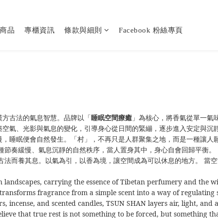
商品
專櫃資訊
條款與細則
Facebook 粉絲專頁
漢方古法的氣息智慧。品牌以「
」為核心，將香氣從單一氣
睡眠空間療癒
築空氣、光影與氣息的變化，引導身心從日間的緊繃，逐步進入安定與沉
慢，睡眠便會自然發生。
「村」，不再只是人群聚集之地，而是一種讓人
種節奏緩慢、氣息沉靜的自然秩序
，
當人置身其中，身心自會回歸平衡。
古法而養其息。
以氣為引，以香為境，讓空間成為可以休息的地方。
當空
n landscapes, carrying the essence of Tibetan perfumery and the wi
 transforms fragrance from a simple scent into a way of regulating 
sers, incense, and scented candles, TSUN SHAN layers air, light, an
lieve that true rest is not something to be forced, but something th