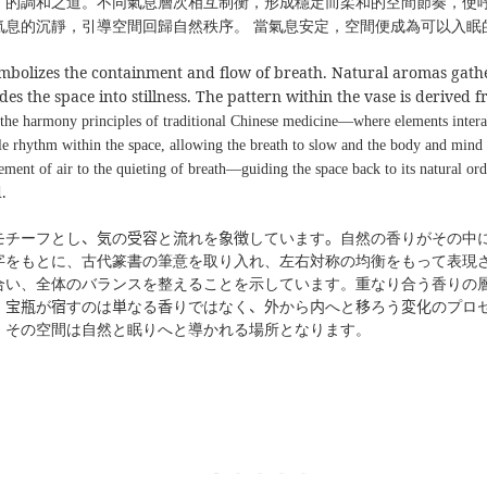
」的調和之道。不同氣息層次相互制衡，形成穩定而柔和的空間節奏，使
氣息的沉靜，引導空間回歸自然秩序。
當氣息安定，空間便成為可以入眠
 symbolizes the containment and flow of breath. Natural aromas gat
s the space into stillness. The pattern within the vase is derived f
ts the harmony principles of traditional Chinese medicine—where elements inter
tle rhythm within the space, allowing the breath to slow and the body and mind 
ent of air to the quieting of breath—guiding the space back to its natural or
.
モチーフとし
、気
の
受容
と
流
れを
象徴
しています
。
自然の香りがその中
字をもとに、古代篆書の筆意を取り入れ、左右対称の均衡をもって表現
合い、全体のバランスを整えることを示しています。重なり合う香りの
。
宝瓶
が
宿
すのは
単
なる
香
りではなく
、外
から
内
へと
移
ろう
変化
のプロ
、その空間は自然と眠りへと導かれる場所となります。