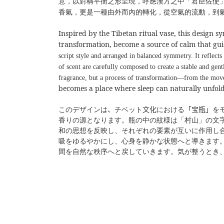
意，以對稱平衡之形呈現，呼應漢方之中「君臣佐使
香氣，更是一種由外而內的轉化，從空氣的流動，到
Inspired by the Tibetan ritual vase, this design
transformation, become a source of calm that guide
script style and arranged in balanced symmetry. It reflec
of scent are carefully composed to create a stable and gen
fragrance, but a process of transformation—from the movem
becomes a place where sleep can naturally unfold
このデザインは
、
チベット
文化
における
「宝瓶」
を
香りの源となります。瓶の中の紋様は「村山」の文
和の思想を反映し、それぞれの要素が互いに作用し
吸をゆるやかにし、心身を静かな状態へと導きます
間を自然な秩序へと戻していきます。気が整うとき