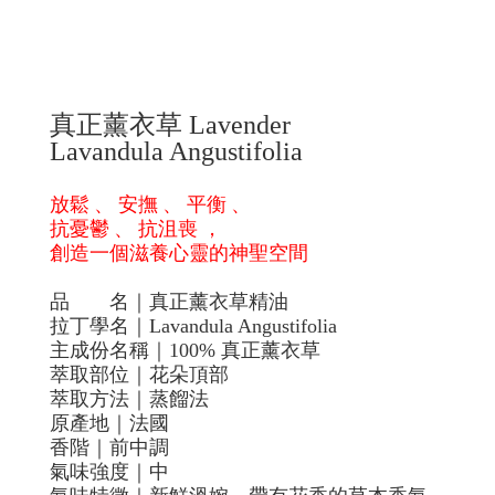
真正薰衣草
Lavender
Lavandula Angustifolia
放鬆
、
安撫
、
平衡
、
抗憂鬱
、
抗沮喪
，
創造一個滋養心靈的神聖空間
品
名｜真正薰衣草精油
拉丁學名｜
Lavandula Angustifolia
主成份名稱｜
100%
真正薰衣草
萃取部位｜花朵頂部
萃取方法｜蒸餾法
原產地｜法國
香階｜前中調
氣味強度｜中