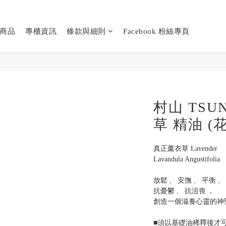
商品
專櫃資訊
條款與細則
Facebook 粉絲專頁
村山 TSU
草 精油 (
真正薰衣草 Lavender
Lavandula Angustifolia
放鬆 、 安撫 、 平衡 、 
抗憂鬱 、 抗沮喪 ， 
創造一個滋養心靈的神
■須以基礎油稀釋後才