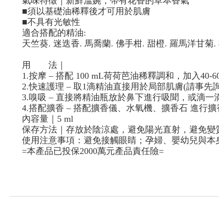
氣味特徵｜新鮮溫婉，帶有花香的草本香氣
■
須以基礎油稀釋後才可用於肌膚
■
不具有光敏性
適合搭配的精油
:
天竺葵
.
迷迭香
.
馬喬蘭
.
佛手柑
.
甜橙
.
羅馬洋甘菊
.
用
法｜
1.
按摩
–
搭配
100 mL
荷荷芭油稀釋調和，加入
40-6
2.
快速護理
–
取
1
滴精油直接用於局部肌膚
(
請事先
3.
嗅吸
–
直接將精油瓶放於鼻下進行吸聞，或滴一
4.
搭配擴香
–
搭配擴香儀、水氧機、擴香石 進行擴
內容量｜
5 ml
保存方法｜存放於陰涼處，避免陽光直射，避免變
使用注意事項：避免接觸眼睛；孕婦、嬰幼兒與本
=
本產品已投保
2000
萬元產品責任險
=