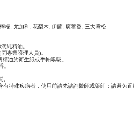
檸檬
.
尤加利
.
花梨木
.
伊蘭
.
廣藿香
.
三大雪松
0
滴純精油。
詢問專業護理人員
)
。
滴精油於衛生紙或手帕嗅吸。
香。
質。
身有特殊疾病者，使用前請先諮詢醫師或藥師；請避免置