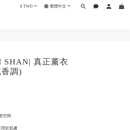
$
TWD
繁體中文
N SHAN| 真正薰衣
花香調)
聖空間
可用於肌膚