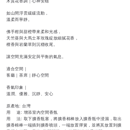
木質花香調｜心神安穩
如山間浮雲緩緩流動，
溫柔而寧靜。
佛手柑與甜橙帶來柔和光感，
天竺葵與大馬士革玫瑰綻放細膩花香，
檀香與岩蘭草則沉穩收尾。
讓空間充滿安定與平衡的氣息。
適合空間｜
客廳｜茶席｜靜心空間
香氣印象｜
溫潤、優雅、沉靜、安心
原產地: 台灣
用 途: 增添室內空間香氛
用 法: 取下擴香瓶塞，將擴香棉棒放入擴香瓶中浸濕，取出
擴香棉棒一端插到擴香噴頭，一端放置彈簧，並將其放置到擴