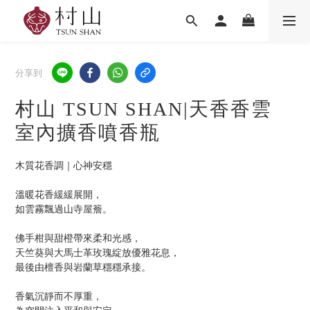
分享到
村山 TSUN SHAN|天香香雲
室內擴香噴香瓶
木質花香調｜心神安穩
溫暖花香緩緩展開，
如雲霧飄過山寺屋簷。
佛手柑與甜橙帶來柔和光感，
天竺葵與大馬士革玫瑰綻放優雅花息，
最後由檀香與岩蘭草穩穩承接。
香氣沉靜而不厚重，