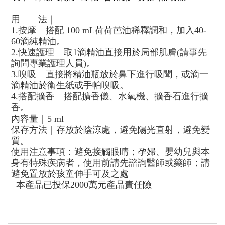
用
法｜
1.
按摩
–
搭配
100 mL
荷荷芭油稀釋調和，加入
40-
60
滴純精油。
2.
快速護理
–
取
1
滴精油直接用於局部肌膚
(
請事先
詢問專業護理人員
)
。
3.
嗅吸
–
直接將精油瓶放於鼻下進行吸聞，或滴一
滴精油於衛生紙或手帕嗅吸。
4.
搭配擴香
–
搭配擴香儀、水氧機、擴香石進行擴
香。
內容量｜
5 ml
保存方法｜存放於陰涼處，避免陽光直射，避免變
質。
使用注意事項：避免接觸眼睛；孕婦、嬰幼兒與本
身有特殊疾病者，使用前請先諮詢醫師或藥師；請
避免置放於孩童伸手可及之處
=
本產品已投保
2000
萬元產品責任險
=