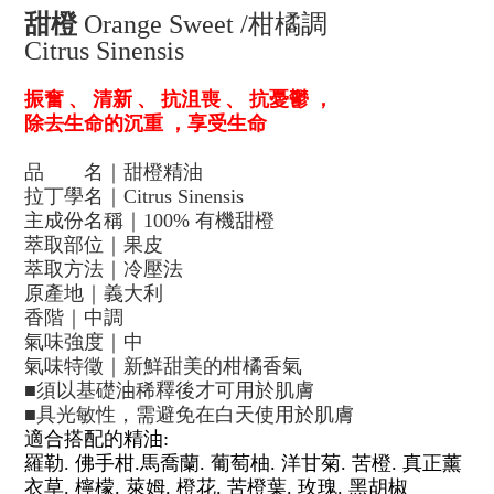
甜橙
Orange Sweet /
柑橘調
Citrus Sinensis
振奮
、
清新
、
抗沮喪
、
抗憂鬱
，
除去生命的沉重
，享受生命
品
名｜甜橙精油
拉丁學名｜
Citrus Sinensis
主成份名稱｜
100%
有機甜橙
萃取部位｜果皮
萃取方法｜冷壓法
原產地｜義大利
香階｜中調
氣味強度｜中
氣味特徵｜新鮮甜美的柑橘香氣
■
須以基礎油稀釋後才可用於肌膚
■
具光敏性，需避免在白天使用於肌膚
適合搭配的
精油
:
羅勒
.
佛手柑
.
馬喬蘭
.
葡萄柚
.
洋甘菊
.
苦橙
.
真正薰
衣草
.
檸檬
.
萊姆
.
橙花
.
苦橙葉
.
玫瑰
.
黑胡椒