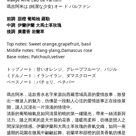
瑪吉阿米は
(
純潔な少女
)
オー
ド
パルファン
前調
甜橙
葡萄柚
羅勒
中調
伊蘭伊蘭
大馬士革玫瑰
後調
廣藿香
岩蘭草
Top notes: Sweet orange,grapefruit, basil
Middle notes: Ylang-ylang,Damascus rose
Base notes: Patchouli,vetiver
トップノート：甘いオレンジ、グレープフルーツ、バジル
ミドルノート：イランイラン、ダマスクローズ
ベースノート：パチョリ、ベチバー
瑪吉阿米，這款香水名字來源自西藏雪域高原的愛情故事，散發
出一種迷人的魅力，仿佛是一段動人心弦的愛情故事正在徐徐展
開，讓人沉浸在一片浪漫的情境中。
清新的葡萄柚氣息如同清晨初曉的第一縷陽光，帶來一絲清新與
活力。隨之而來的是天竺葵的花香，溫暖而柔和，彷彿是戀人之
間深深的情感。伊蘭伊蘭和大馬士革玫瑰的香氣交織，如同一座
盛開的花園在微風中翩翩起舞。岩蘭草和甜橙的甜美香氣彷彿是