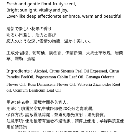
Fresh and gentle floral-fruity scent,
Bright sunlight, vitality,and joy,
Lover-like deep affectionate embrace, warm and beautiful.
清新で優しい花果の香り
明るい日差し、活力と喜び
恋人のような深い愛情の抱擁、温かく美しい。
主成分
:
甜橙、葡萄柚、廣藿香、伊蘭伊蘭、大馬士革玫瑰、岩蘭
草、羅勒、酒精
Ingredients
：
Alcohol, Citrus Sinensis Peel Oil Expressed, Citrus
Paradisi PeelOil, Pogostemon Cablin Leaf Oil, Cananga Odorata
Flower Oil,
Rosa Damascena Flower Oil, Vetiveria Zizanoides Root
oil, Ocimum Basilicum Leaf Oil
用途
:
使衣物、環境空間芬芳宜人。
用法
:
可噴灑於空氣中或距織物
20
公分之處噴灑。
保存方法
:
請放置陰涼處，並避免陽光直射，避免變質。
注意事項
:
使用後若有過敏不適現象，請停止使用，孕婦與孩童使
用前請諮詢