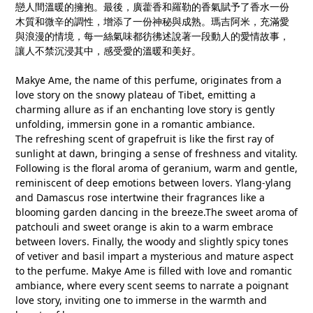
戀人間溫暖的擁抱。最後，廣藿香和羅勒的香氣賦予了香水一份
木質和微辛的調性，增添了一份神秘與成熟。瑪吉阿米，充滿愛
與浪漫的情境，每一絲氣味都彷彿述說著一段動人的愛情故事，
讓人不禁沉浸其中，感受愛的溫暖和美好。
Makye Ame, the name of this perfume, originates from a
love story on the snowy plateau of Tibet, emitting a
charming allure as if an enchanting love story is gently
unfolding, immersin gone in a romantic ambiance.
The refreshing scent of grapefruit is like the first ray of
sunlight at dawn, bringing a sense of freshness and vitality.
Following is the floral aroma of geranium, warm and gentle,
reminiscent of deep emotions between lovers. Ylang-ylang
and Damascus rose intertwine their fragrances like a
blooming garden dancing in the breeze.The sweet aroma of
patchouli and sweet orange is akin to a warm embrace
between lovers. Finally, the woody and slightly spicy tones
of vetiver and basil impart a mysterious and mature aspect
to the perfume. Makye Ame is filled with love and romantic
ambiance, where every scent seems to narrate a poignant
love story, inviting one to immerse in the warmth and