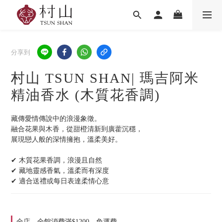
分享到
村山 TSUN SHAN| 瑪吉阿米
精油香水 (木質花香調)
藏傳愛情傳說中的浪漫象徵。
融合花果與木香，從甜橙清新到廣藿沉穩，
展現戀人般的深情擁抱，溫柔美好。
✔ 木質花果香調，浪漫且自然
✔ 藏地靈感香氣，溫柔而有深度
✔ 適合送禮或每日表達柔情心意
全店，全館消費滿$1200，免運費。