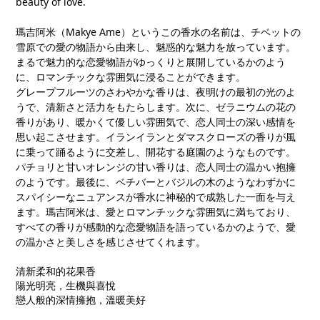
beauty of love.
瑪吉阿米（
Makye Ame
）というこの香水の名前は、チベットの
雪原での愛の物語から由来し、魅惑的な魅力を放っています。
まるで魅力的な恋愛物語がゆっくりと展開しているかのよう
に、ロマンチックな雰囲気に浸ることができます。
グレープフルーツのさわやかな香りは、夜明けの最初の光のよ
うで、清新さと活力をもたらします。次に、ゼラニウムの花の
香りがあり、暖かくて優しい雰囲気で、恋人同士の深い感情を
思い起こさせます。イランイランとダマスクローズの香りが風
に乗って踊るように交差し、開花する庭園のようなものです。
パチョリと甘いオレンジの甘い香りは、恋人同士の温かい抱擁
のようです。最後に、ベチバーとバジルの木のようなわずかに
スパイシーなニュアンスが香水に神秘的で成熟した一面を与え
ます。瑪吉阿米は、愛とロマンチックな雰囲気に満ちており、
すべての香りが感動的な恋愛物語を語っているかのようで、愛
の温かさと美しさを感じさせてくれます。
清新柔和的花果香
陽光明亮，生機與喜悅
戀人般的深情擁抱，溫暖美好