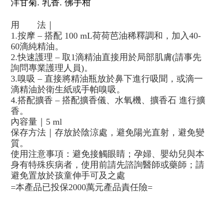
洋甘菊
.
乳香
.
佛手柑
用
法｜
1.
按摩
–
搭配
100 mL
荷荷芭油稀釋調和，加入
40-
60
滴純精油。
2.
快速護理
–
取
1
滴精油直接用於局部肌膚
(
請事先
詢問專業護理人員
)
。
3.
嗅吸
–
直接將精油瓶放於鼻下進行吸聞，或滴一
滴精油於衛生紙或手帕嗅吸。
4.
搭配擴香
–
搭配擴香儀、水氧機、擴香石 進行擴
香。
內容量｜
5 ml
保存方法｜存放於陰涼處，避免陽光直射，避免變
質。
使用注意事項：避免接觸眼睛；孕婦、嬰幼兒與本
身有特殊疾病者，使用前請先諮詢醫師或藥師；請
避免置放於孩童伸手可及之處
=
本產品已投保
2000
萬元產品責任險
=