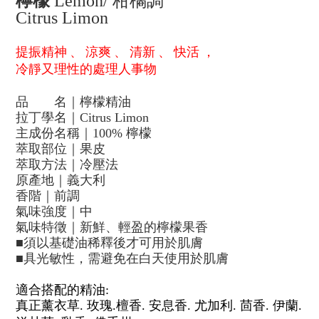
檸檬
Lemon/
柑橘調
Citrus Limon
提振精神
、
涼爽
、
清新
、
快活
，
冷靜又理性的處理人事物
品
名｜檸檬精油
拉丁學名｜
Citrus Limon
主成份名稱｜
100%
檸檬
萃取部位｜果皮
萃取方法｜冷壓法
原產地｜義大利
香階｜前調
氣味強度｜中
氣味特徵｜新鮮、輕盈的檸檬果香
■
須以基礎油稀釋後才可用於肌膚
■
具光敏性，需避免在白天使用於肌膚
適合搭配的
精油
:
真正薰衣草
.
玫瑰
.
檀香
.
安息香
.
尤加利
.
茴香
.
伊蘭
.