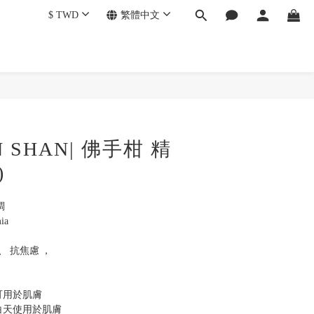
$
TWD
繁體中文
 SHAN| 佛手柑 精
)
調
ia
、 抗焦慮 ， 
可用於肌膚
白天使用於肌膚