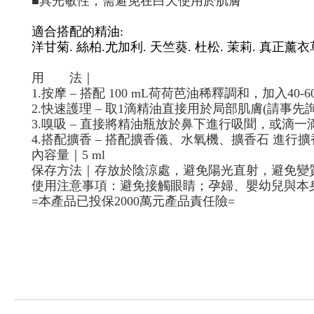
■
具光敏性，需避免在白天使用於肌膚
適合搭配的
精油
:
洋甘菊
.
絲柏
.
尤加利
.
天竺葵
.
杜松
.
茉莉
.
真正薰衣
用
法｜
1.
按摩
–
搭配
100 mL
荷荷芭油稀釋調和，加入
40-6
2.
快速護理
–
取
1
滴精油直接用於局部肌膚
(
請事先
3.
嗅吸
–
直接將精油瓶放於鼻下進行吸聞，或滴一
4.
搭配擴香
–
搭配擴香儀、水氧機、擴香石 進行擴
內容量｜
5 ml
保存方法｜存放於陰涼處，避免陽光直射，避免變
使用注意事項：避免接觸眼睛；孕婦、嬰幼兒與本
=
本產品已投保
2000
萬元產品責任險
=