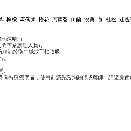
草
.
檸檬
.
馬喬蘭
.
橙花
.
廣藿香
.
伊蘭
.
沒藥
.
薑
.
杜松
.
迷迭
0
滴純精油。
詢問專業護理人員
)
。
滴精油於衛生紙或手帕嗅吸。
香。
質。
身有特殊疾病者，使用前請先諮詢醫師或藥師；請避免置