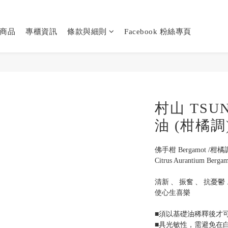
商品
專櫃資訊
條款與細則
Facebook 粉絲專頁
村山 TSUN
油 (柑橘調
佛手柑 Bergamot /柑橘
Citrus Aurantium Bergam
清新 、 振奮 、 抗憂鬱 
使心生喜樂
■須以基礎油稀釋後才
■具光敏性，需避免在