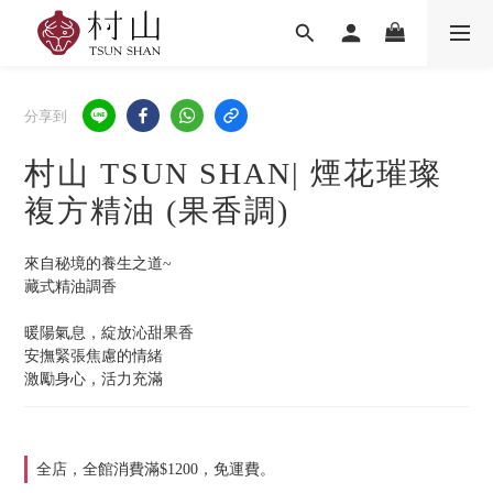
分享到
村山 TSUN SHAN| 煙花璀璨
複方精油 (果香調)
來自秘境的養生之道~
藏式精油調香
暖陽氣息，綻放沁甜果香
安撫緊張焦慮的情緒
激勵身心，活力充滿
全店，全館消費滿$1200，免運費。