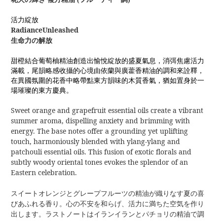
活力綻放
RadianceUnleashed
生命力の解放
甜橙結合葡萄柚精油創造出愉悅綻放的盛夏氣息，消弭焦慮活力
滿載，尾韻略感收攝的心境由依蘭與廣藿香精油的調和來詮釋，
在異國氛圍的花香中略帶點東方韻味的木質香氣，猶如置身於一
場璀璨的東方慶典。
Sweet orange and grapefruit essential oils create a vibrant
summer aroma, dispelling anxiety and brimming with
energy. The base notes offer a grounding yet uplifting
touch, harmoniously blended with ylang-ylang and
patchouli essential oils. This fusion of exotic florals and
subtly woody oriental tones evokes the splendor of an
Eastern celebration.
スイートオレンジとグレープフルーツの精油が織りなす夏の喜
びあふれる香り。心の不安を和らげ、活力に満ちた空気を作り
出します。ラストノートはイランイランとパチョリの精油で調