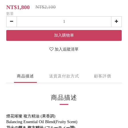
NT$1,800
NT$2,100
數量
加入購物車
加入追蹤清單
商品描述
送貨及付款方式
顧客評價
商品描述
煙花璀璨 複方精油
(
果香調
)
Balancing Essential Oil Blend(Fruity Scent)
花火の輝き 複方精油
フルーティー調
(
)