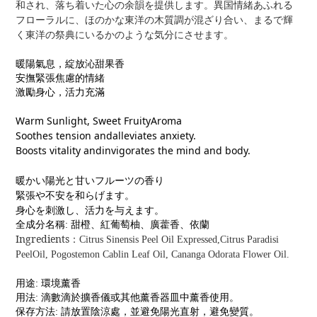
和され、落ち着いた心の余韻を提供します。異国情緒あふれる
フローラルに、ほのかな東洋の木質調が混ざり合い、まるで輝
く東洋の祭典にいるかのような気分にさせます。
暖陽氣息，綻放沁甜果香
安撫緊張焦慮的情緒
激勵身心，活力充滿
Warm Sunlight, Sweet FruityAroma
Soothes tension andalleviates anxiety.
Boosts vitality andinvigorates the mind and body.
暖かい陽光と甘いフルーツの香り
緊張や不安を和らげます。
身心を刺激し、活力を与えます。
全成分名稱
:
甜橙、紅葡萄柚、廣藿香、依蘭
Ingredients
：
Citrus Sinensis Peel Oil Expressed,Citrus Paradisi
PeelOil, Pogostemon Cablin Leaf Oil, Cananga Odorata Flower Oil.
用途
:
環境薰香
用法
:
滴數滴於擴香儀或其他薰香器皿中薰香使用。
保存方法
:
請放置陰涼處，並避免陽光直射，避免變質。