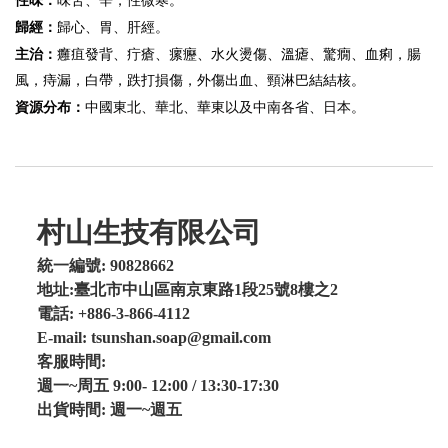
性味：
味苦、辛，性微寒。
歸心、胃、肝經。
歸經：
癰疽發背、疔瘡、瘰癧、水火燙傷、
溫瘧、驚癇、
血痢，腸
主治：
風
，痔漏，白帶，跌打損傷，外傷出血、頸淋巴結結核。
資源分布：
中國東北、華北、華東以及中南各省、日本。
村山生技有限公司
統一編號: 90828662
地址:臺北市中山區南京東路1段25號8樓之2
電話: +886-3-866-4112
E-mail: tsunshan.soap@gmail.com
客服時間:
週一~周五 9:00- 12:00 / 13:30-17:30
出貨時間: 週一~週五