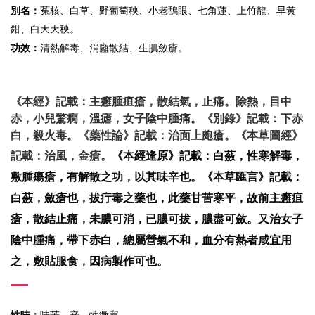
菟核、白草
、野葡萄秧、小老鴰眼、七角蓮、上竹龍、早黃
別名：
鉗、白天天秧。
生肌斂瘡
功效：
清熱解毒、消廱散結、
。
《本經》記載：主癰腫疽瘡，散結氣，止痛。除熱，目中
赤，小兒驚癇，溫瘧，女子陰中腫痛。《別錄》記載：下赤
白，殺火毒。《藥性論》記載：治面上皰瘡。《本草圖經》
記載：治風，金瘡。
《本經逢原》記載：白蘞，性寒解毒，
敷腫瘍瘡，有解散之功，以其味辛也。《本草匯言》記載：
白蘞，斂瘡也，拔疔毒之藥也，此藥甘苦寒平，故前主癰疽
瘡，散結止痛，未膿可消，已膿可拔，膿盡可斂。又治女子
陰中腫痛，帶下赤白，總屬營氣不和，血分有熱者咸宜用
之，敷貼服食，因病製作可也。