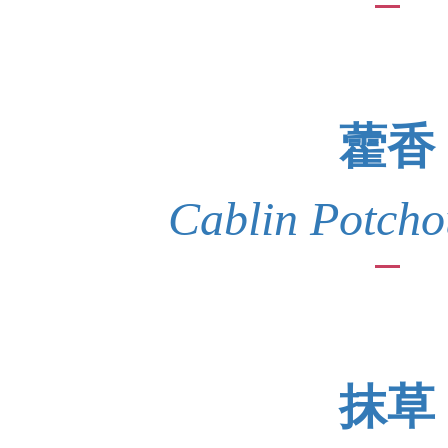
藿香
Cablin Potcho
抹草