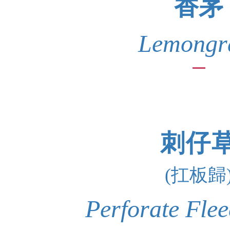
香茅
Lemongr
刺仔
(扛板歸
Perforate Flee