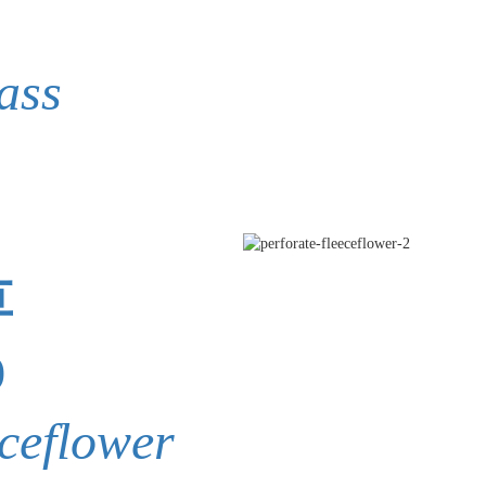
ass
草
)
ceflower