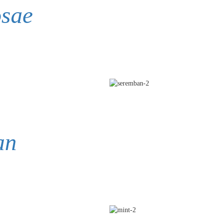
sae
an