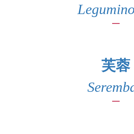
Legumino
芙蓉
Seremb