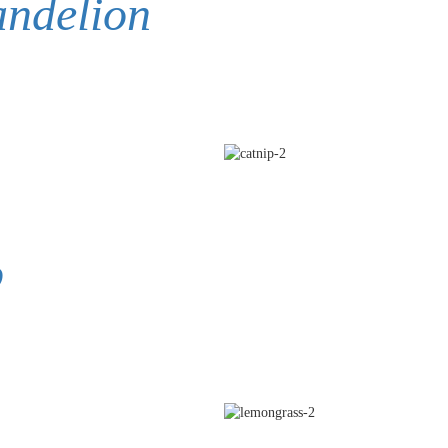
ndelion
p