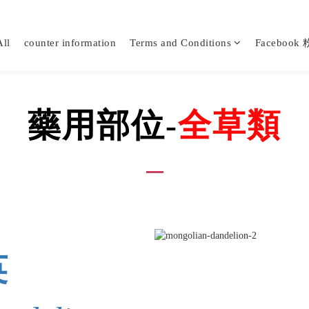
ll
counter information
Terms and Conditions
Faceboo
藥用部位-
全草類
英