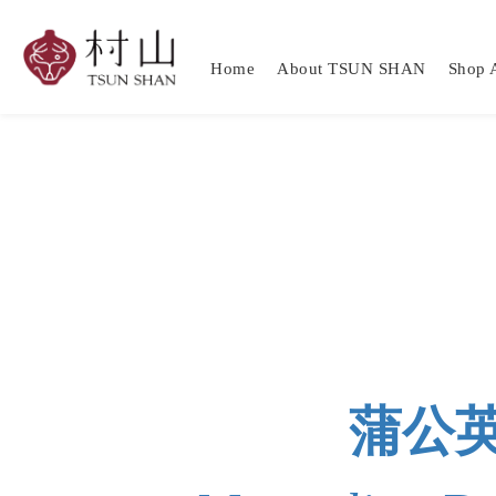
Home
About TSUN SHAN
Shop A
蒲公